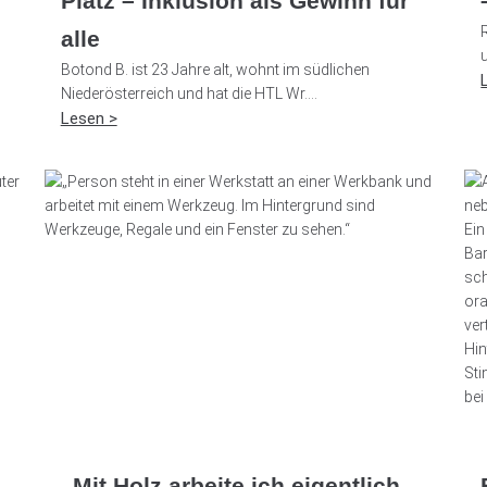
Platz – Inklusion als Gewinn für
alle
Botond B. ist 23 Jahre alt, wohnt im südlichen
Niederösterreich und hat die HTL Wr....
Lesen >
„Mit Holz arbeite ich eigentlich