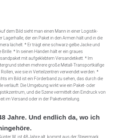
48 Jahre. Und endlich da, wo ich
hingehöre.
Günter W. ist 48 Jahre alt, kommt aus der Steiermark