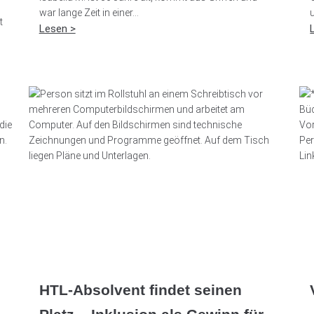
war lange Zeit in einer...
u
t
Lesen >
HTL-Absolvent findet seinen