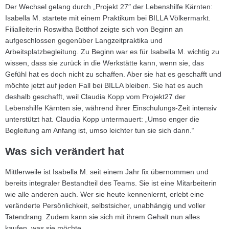
Der Wechsel gelang durch „Projekt 27″ der Lebenshilfe Kärnten:
Isabella M. startete mit einem Praktikum bei BILLA Völkermarkt.
Filialleiterin Roswitha Botthof zeigte sich von Beginn an
aufgeschlossen gegenüber Langzeitpraktika und
Arbeitsplatzbegleitung. Zu Beginn war es für Isabella M. wichtig zu
wissen, dass sie zurück in die Werkstätte kann, wenn sie, das
Gefühl hat es doch nicht zu schaffen. Aber sie hat es geschafft und
möchte jetzt auf jeden Fall bei BILLA bleiben. Sie hat es auch
deshalb geschafft, weil Claudia Kopp vom Projekt27 der
Lebenshilfe Kärnten sie, während ihrer Einschulungs-Zeit intensiv
unterstützt hat. Claudia Kopp untermauert: „Umso enger die
Begleitung am Anfang ist, umso leichter tun sie sich dann.“
Was sich verändert hat
Mittlerweile ist Isabella M. seit einem Jahr fix übernommen und
bereits integraler Bestandteil des Teams. Sie ist eine Mitarbeiterin
wie alle anderen auch. Wer sie heute kennenlernt, erlebt eine
veränderte Persönlichkeit, selbstsicher, unabhängig und voller
Tatendrang. Zudem kann sie sich mit ihrem Gehalt nun alles
kaufen, was sie möchte.