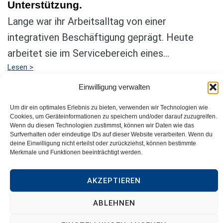
Unterstützung.
Lange war ihr Arbeitsalltag von einer
integrativen Beschäftigung geprägt. Heute
arbeitet sie im Servicebereich eines...
Lesen >
Einwilligung verwalten
Loading...
Um dir ein optimales Erlebnis zu bieten, verwenden wir Technologien wie
Cookies, um Geräteinformationen zu speichern und/oder darauf zuzugreifen.
Zurück zur Startseite
Wenn du diesen Technologien zustimmst, können wir Daten wie das
Surfverhalten oder eindeutige IDs auf dieser Website verarbeiten. Wenn du
deine Einwilligung nicht erteilst oder zurückziehst, können bestimmte
Merkmale und Funktionen beeinträchtigt werden.
Impressum
Datenschutzerklärung
Barrierefreiheitserklärung
AKZEPTIEREN
Cookie-Richtlinie (EU)
ABLEHNEN
© Chancenreich