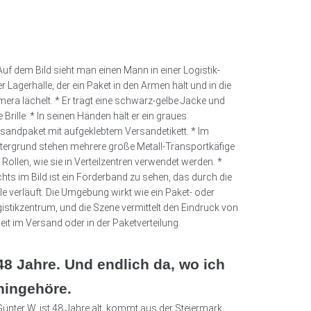
48 Jahre. Und endlich da, wo ich
hingehöre.
Günter W. ist 48 Jahre alt, kommt aus der Steiermark