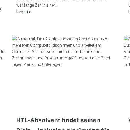
war lange Zeit in einer...
u
t
Lesen >
HTL-Absolvent findet seinen