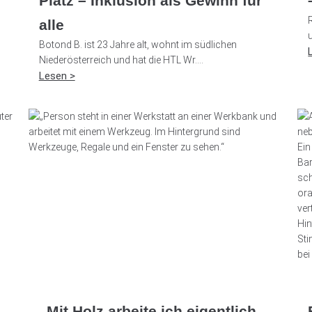
Platz – Inklusion als Gewinn für
alle
Botond B. ist 23 Jahre alt, wohnt im südlichen
Niederösterreich und hat die HTL Wr....
Lesen >
„Mit Holz arbeite ich eigentlich