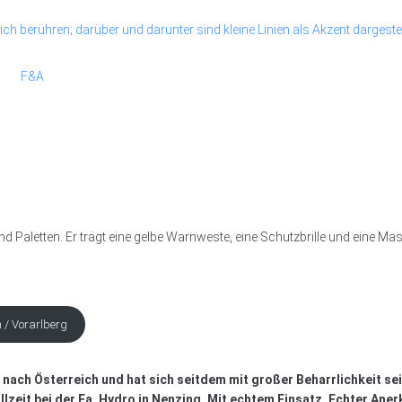
F&A
 / Vorarlberg
an nach Österreich und hat sich seitdem mit großer Beharrlichkeit 
ollzeit bei der Fa. Hydro in Nenzing. Mit echtem Einsatz. Echter An