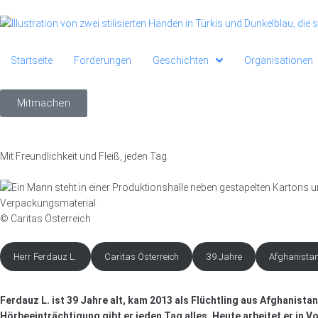
Startseite
Forderungen
Geschichten
Organisationen
Mitmachen
Mit Freundlichkeit und Fleiß, jeden Tag.
© Caritas Österreich
Herr Ferdauz L.
Caritas Österreich
39 Jahre
Afghanistan
Ferdauz L. ist 39 Jahre alt, kam 2013 als Flüchtling aus Afghanist
Hörbeeinträchtigung gibt er jeden Tag alles. Heute arbeitet er in V